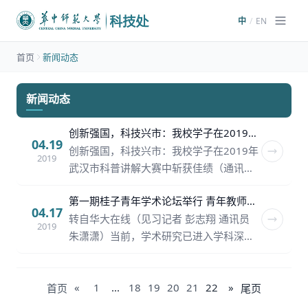
/
EN
中
首页
新闻动态
新闻动态
创新强国，科技兴市：我校学子在2019年武汉市科普讲解大赛中斩获佳绩
04.19
创新强国，科技兴市：我校学子在2019年
2019
武汉市科普讲解大赛中斩获佳绩（通讯员
陈杰 储成程）4月16-18日，武汉市科技
第一期桂子青年学术论坛举行 青年教师科普黑洞初影
局组织的2019年武汉市科普讲解大赛于光
04.17
转自华大在线（见习记者 彭志翔 通讯员
谷客·艺剧场成功举行。我校生命科学学院
2019
朱潇潇）当前，学术研究已进入学科深度
和科技处（科学技术协会）组织了10名学
交叉融合时期。为促进我校不同学科领域
生参赛。经过两天角逐，我校学生代表获
青年学者之间的交流，相互激发灵感，科
得佳绩，其中黎晓林斩获“特等奖”、“最佳
技处、社科处推出“桂子青年学术论坛”。4
«
1
...
18
19
20
21
22
»
首页
尾页
口才奖”和“武汉市十佳科普讲解使者”。​本
月16日，物理学院俞云伟教授应邀担任第
次大赛以“创新强国，科技兴市”为主题，吸