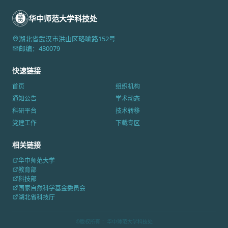
一期桂子青年学术论坛主讲人，以“黑洞的
引了有近160名来自武汉...
华中师范大学科技处
初影：窥探时间凝滞之界”为题，在科学会
堂为我校师生带来一场充满科学魅力的学
湖北省武汉市洪山区珞喻路152号
术讲座。校长、党委副书记赵凌云出席。
邮编：430079
我校二十余个学院、近300名师生...
快速链接
首页
组织机构
通知公告
学术动态
科研平台
技术转移
党建工作
下载专区
相关链接
华中师范大学
教育部
科技部
国家自然科学基金委员会
湖北省科技厅
©版权所有 ：华中师范大学科技处